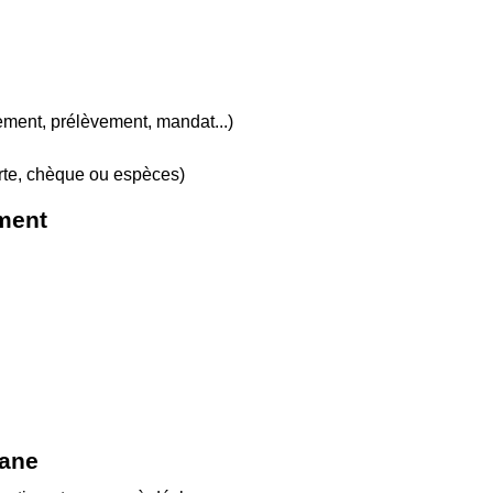
ement, prélèvement, mandat...)
te, chèque ou espèces)
ement
uane