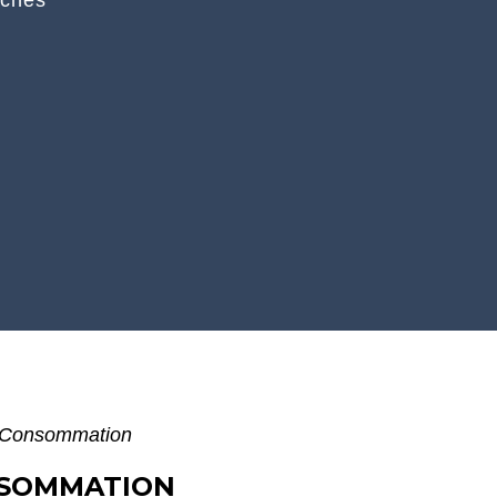
rches
- Consommation
NSOMMATION