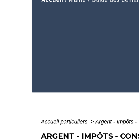
Accueil
/
Mairie
/
Guide des déma
Accueil particuliers
>
Argent - Impôts 
ARGENT - IMPÔTS - CO