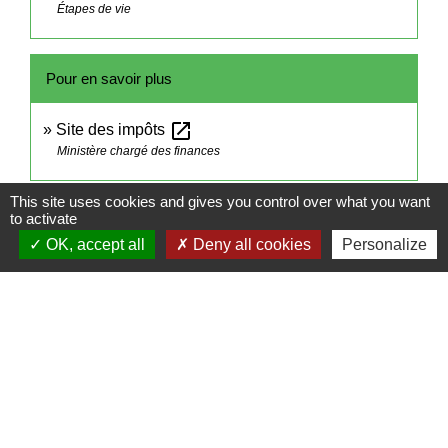
Étapes de vie
Pour en savoir plus
open_in_new
Site des impôts
Ministère chargé des finances
This site uses cookies and gives you control over what you want
Signaler une erreur sur cette page
to activate
OK, accept all
Deny all cookies
Personalize
Contact
Commune de Frambouhans
6 Grande Rue
25140 Frambouhans - FRANCE
+33 3 81 68 60 63