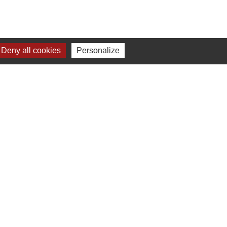
Deny all cookies
Personalize
Liens
Communauté de communes
Parc naturel régional du Doubs Horloger
Service public
Portail des sites du Doubs
s