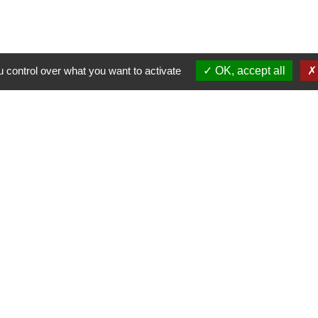
 control over what you want to activate
OK, accept all
alité
-
Accessibilité
-
Plan du site
-
Gestion des cookie