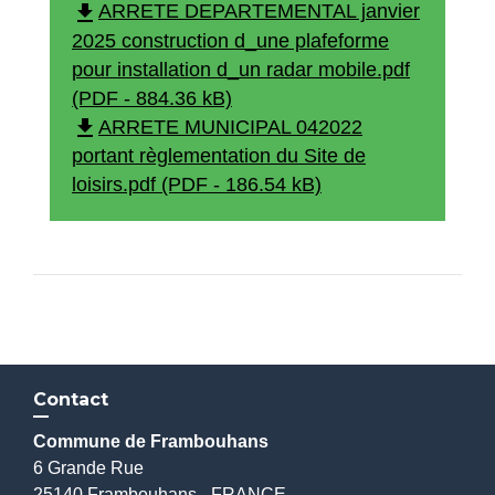
file_download
ARRETE DEPARTEMENTAL janvier
2025 construction d_une plafeforme
pour installation d_un radar mobile.pdf
(PDF - 884.36 kB)
file_download
ARRETE MUNICIPAL 042022
portant règlementation du Site de
loisirs.pdf (PDF - 186.54 kB)
Contact
Commune de Frambouhans
6 Grande Rue
25140 Frambouhans - FRANCE