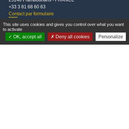
+33 3 81 68 60 63
Contact par formulaire
This site uses cookies and gives you control over what you want
to activate
OK, accept all
Deny all cookies
Personalize
Liens
Communauté de communes
Parc naturel régional du Doubs Horloger
Service public
Portail des sites du Doubs
Mentions légales
-
Politique de confidentialité
-
Accessibilité
-
Plan du site
-
Gestion des cookies
Site créé en partenariat avec Réseau des Communes