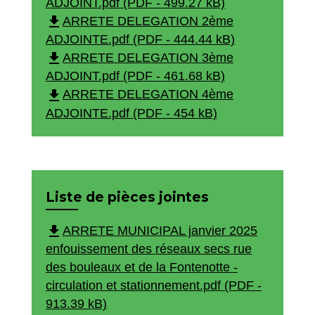
ADJOINT.pdf (PDF - 499.27 kB)
file_download
ARRETE DELEGATION 2ème
ADJOINTE.pdf (PDF - 444.44 kB)
file_download
ARRETE DELEGATION 3ème
ADJOINT.pdf (PDF - 461.68 kB)
file_download
ARRETE DELEGATION 4ème
ADJOINTE.pdf (PDF - 454 kB)
Liste de pièces jointes
file_download
ARRETE MUNICIPAL janvier 2025
enfouissement des réseaux secs rue
des bouleaux et de la Fontenotte -
circulation et stationnement.pdf (PDF -
913.39 kB)