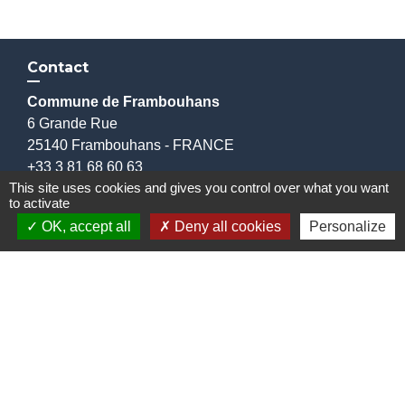
Contact
Commune de Frambouhans
6 Grande Rue
25140 Frambouhans - FRANCE
+33 3 81 68 60 63
This site uses cookies and gives you control over what you want
Contact par formulaire
to activate
OK, accept all
Deny all cookies
Personalize
Liens
Communauté de communes
Parc naturel régional du Doubs Horloger
Service public
Portail des sites du Doubs