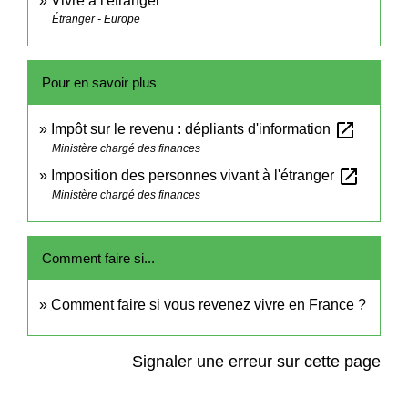
Vivre à l'étranger
Étranger - Europe
Pour en savoir plus
open_in_new
Impôt sur le revenu : dépliants d'information
Ministère chargé des finances
open_in_new
Imposition des personnes vivant à l'étranger
Ministère chargé des finances
Comment faire si...
Comment faire si vous revenez vivre en France ?
Signaler une erreur sur cette page