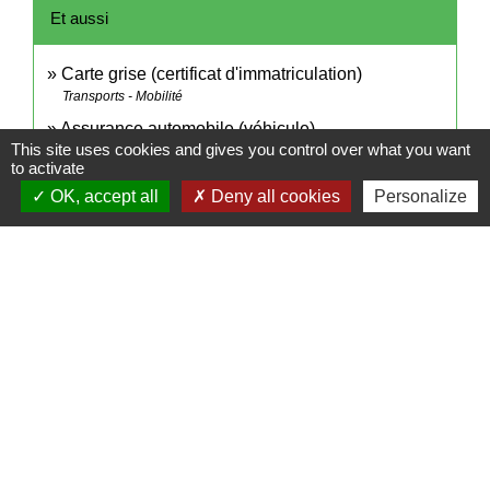
Et aussi
Carte grise (certificat d'immatriculation)
Transports - Mobilité
Assurance automobile (véhicule)
This site uses cookies and gives you control over what you want
Argent - Impôts - Consommation
to activate
Permis de conduire
OK, accept all
Deny all cookies
Personalize
Transports - Mobilité
Infractions routières
Transports - Mobilité
Contrôle technique
Transports - Mobilité
Équipements obligatoires en voiture : gilet de
sécurité, triangle...
Transports - Mobilité
Attestation et certificat d'assurance
Argent - Impôts - Consommation