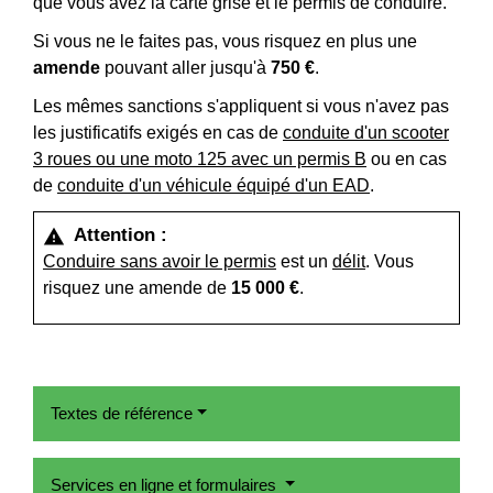
que vous avez la carte grise et le permis de conduire.
Si vous ne le faites pas, vous risquez en plus une
amende
pouvant aller jusqu'à
750 €
.
Les mêmes sanctions s'appliquent si vous n'avez pas
les justificatifs exigés en cas de
conduite d'un scooter
3 roues ou une moto 125 avec un permis B
ou en cas
de
conduite d'un véhicule équipé d'un EAD
.
Attention :
warning
Conduire sans avoir le permis
est un
délit
. Vous
risquez une amende de
15 000 €
.
Textes de référence
Services en ligne et formulaires