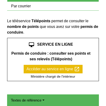
Par courrier
Le téléservice
Télépoints
permet de consulter le
nombre de points
que vous avez sur votre
permis de
conduire
.
desktop_mac
SERVICE EN LIGNE
Permis de conduire : consulter ses points et
ses relevés (Télépoints)
open_in_new
Accéder au service en ligne
Ministère chargé de l'intérieur
Textes de référence