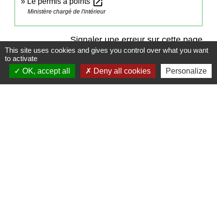
open_in_new
Le permis à points
Ministère chargé de l'intérieur
Signaler une erreur sur cette page
This site uses cookies and gives you control over what you want
to activate
OK, accept all
Deny all cookies
Personalize
Contact
Commune de Frambouhans
6 Grande Rue
25140 Frambouhans - FRANCE
+33 3 81 68 60 63
Contact par formulaire