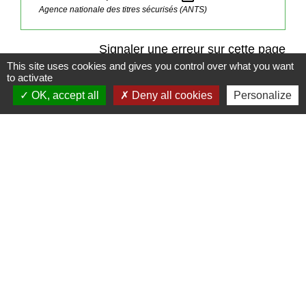
Agence nationale des titres sécurisés (ANTS)
Signaler une erreur sur cette page
This site uses cookies and gives you control over what you want
to activate
OK, accept all
Deny all cookies
Personalize
Contact
Commune de Frambouhans
6 Grande Rue
25140 Frambouhans - FRANCE
+33 3 81 68 60 63
Contact par formulaire