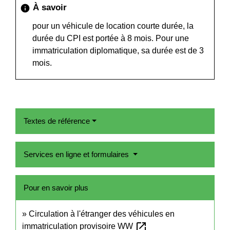
À savoir
info
pour un véhicule de location courte durée, la
durée du CPI est portée à 8 mois. Pour une
immatriculation diplomatique, sa durée est de 3
mois.
Textes de référence
Services en ligne et formulaires
Pour en savoir plus
Circulation à l'étranger des véhicules en
open_in_new
immatriculation provisoire WW