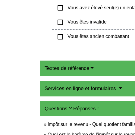
check_box_outline_blank
Vous avez élevé seul(e) un enf
check_box_outline_blank
Vous êtes invalide
check_box_outline_blank
Vous êtes ancien combattant
Textes de référence
Services en ligne et formulaires
Questions ? Réponses !
Impôt sur le revenu - Quel quotient famil
Quel est le barème de l'impôt sur le reve