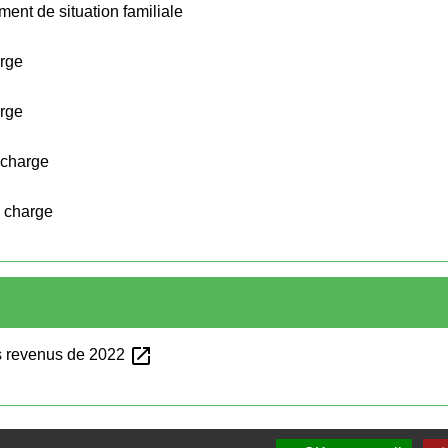
ent de situation familiale
arge
arge
 charge
à charge
open_in_new
es revenus de 2022