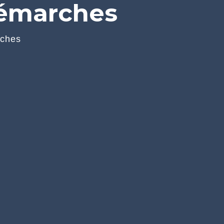
démarches
rches