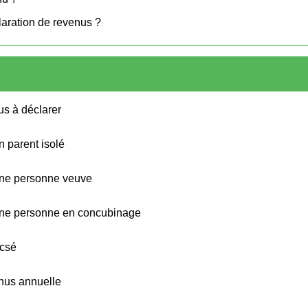
claration de revenus ?
us à déclarer
n parent isolé
'une personne veuve
d'une personne en concubinage
acsé
enus annuelle