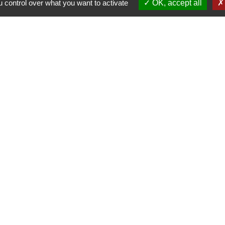
 control over what you want to activate
OK, accept all
alité
-
Accessibilité
-
Plan du site
-
Gestion des cookie