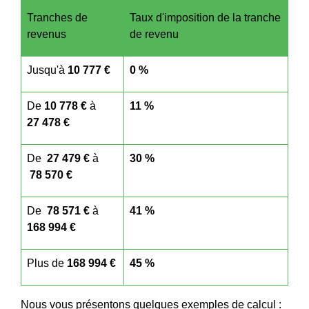
Tranches de
Taux d'imposition de la tranche
revenus
de revenu
Jusqu'à
10 777 €
0 %
De
10 778 €
à
11 %
27 478 €
De
27 479 €
à
30 %
78 570 €
De
78 571 €
à
41 %
168 994 €
Plus de
168 994 €
45 %
Nous vous présentons quelques exemples de calcul :