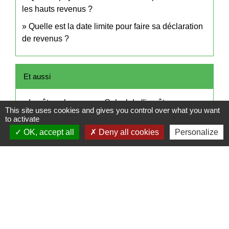
les hauts revenus ?
Quelle est la date limite pour faire sa déclaration
de revenus ?
Et aussi
Impôt sur le revenu - Calcul de l'impôt
This site uses cookies and gives you control over what you want
Argent - Impôts - Consommation
to activate
OK, accept all
Deny all cookies
Personalize
Pour en savoir plus
open_in_new
Site des impôts
Ministère chargé des finances
Brochure pratique 2023 - Déclaration des revenus
open_in_new
de 2022
Ministère chargé des finances