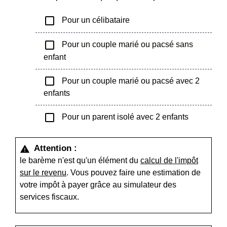
check_box_outline_blank
Pour un célibataire
check_box_outline_blank
Pour un couple marié ou pacsé sans
enfant
check_box_outline_blank
Pour un couple marié ou pacsé avec 2
enfants
check_box_outline_blank
Pour un parent isolé avec 2 enfants
Attention :
warning
le barème n'est qu'un élément du
calcul de l'impôt
sur le revenu
. Vous pouvez faire une estimation de
votre impôt à payer grâce au simulateur des
services fiscaux.