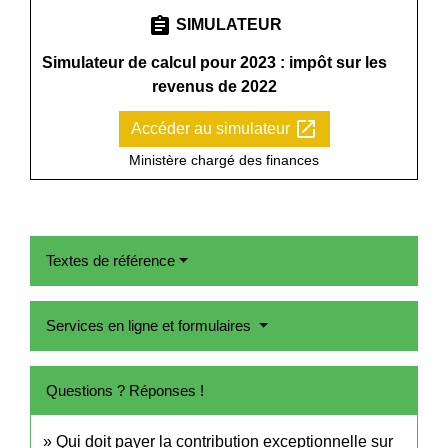
assignment
SIMULATEUR
Simulateur de calcul pour 2023 : impôt sur les
revenus de 2022
open_in_new
Accéder au simulateur
Ministère chargé des finances
Textes de référence
Services en ligne et formulaires
Questions ? Réponses !
Qui doit payer la contribution exceptionnelle sur