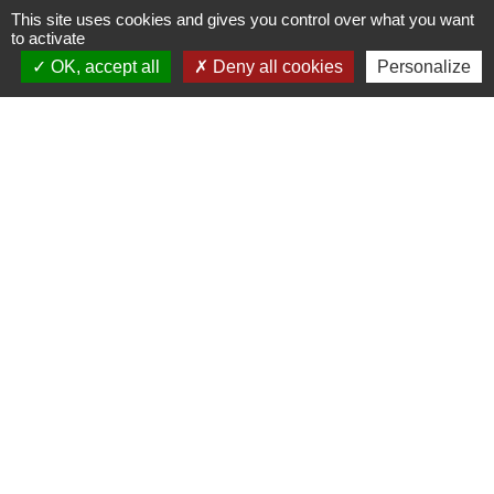
This site uses cookies and gives you control over what you want
to activate
OK, accept all
Deny all cookies
Personalize
PETITE ENFANCE
Un rendez-vous à noter proposé par le Relais
Petite Enfance CCPM
1
-
2
-3
-4
-5
-6
-7
-8
Contact
Commune de Frambouhans
6 Grande Rue