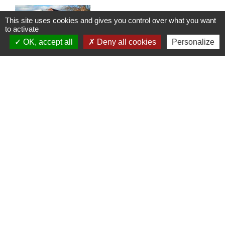
This site uses cookies and gives you control over what you want
to activate
OK, accept all
Deny all cookies
Personalize
BUS MOBIGO
Besoin de renseignements sur les horaires ou les
conditions d'accès à ces bus? C'est par ici !
1
-2
-3
-4
-
5
-6
-7
-8
Contact
Commune de Frambouhans