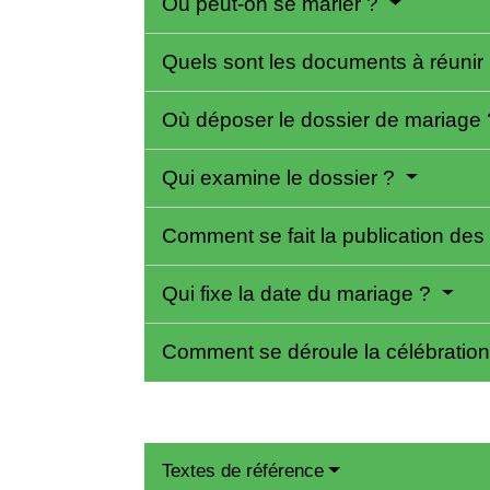
Où peut-on se marier ?
Quels sont les documents à réunir
Où déposer le dossier de mariage
Qui examine le dossier ?
Comment se fait la publication de
Qui fixe la date du mariage ?
Comment se déroule la célébratio
Textes de référence