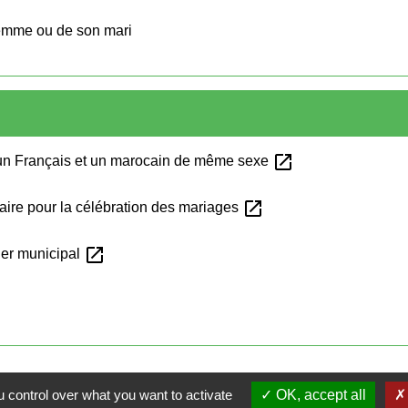
femme ou de son mari
open_in_new
 un Français et un marocain de même sexe
open_in_new
maire pour la célébration des mariages
open_in_new
ler municipal
 control over what you want to activate
OK, accept all