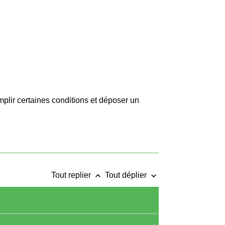
lir certaines conditions et déposer un
keyboard_arrow_up
keyboard_arrow_down
Tout replier
Tout déplier