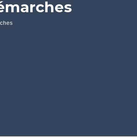
démarches
rches