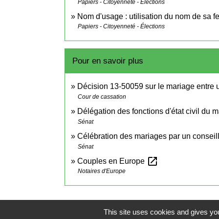
Papiers - Citoyenneté - Élections
Nom d'usage : utilisation du nom de sa 
Papiers - Citoyenneté - Élections
Pour en savoir plus
Décision 13-50059 sur le mariage entre
Cour de cassation
Délégation des fonctions d'état civil du 
Sénat
Célébration des mariages par un conseil
Sénat
open_in_new
Couples en Europe
Notaires d'Europe
This site uses cookies and gives you