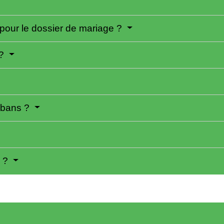
 pour le dossier de mariage ?
 ?
s bans ?
n ?