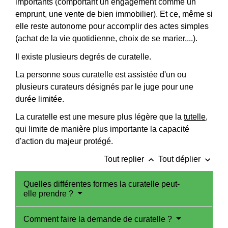
importants (comportant un engagement comme un
emprunt, une vente de bien immobilier). Et ce, même si
elle reste autonome pour accomplir des actes simples
(achat de la vie quotidienne, choix de se marier,...).
Il existe plusieurs degrés de curatelle.
La personne sous curatelle est assistée d'un ou
plusieurs curateurs désignés par le juge pour une
durée limitée.
La curatelle est une mesure plus légère que la
tutelle
,
qui limite de manière plus importante la capacité
d'action du majeur protégé.
keyboard_arrow_up
keyboard_arrow_down
Tout replier
Tout déplier
Quelles différentes formes la curatelle peut-
elle prendre ?
Comment faire la demande de curatelle ?