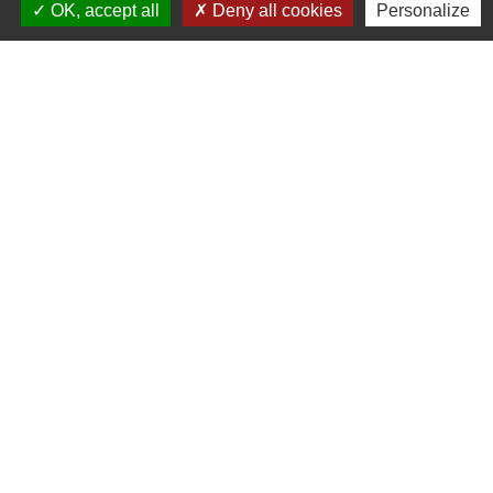
OK, accept all
Deny all cookies
Personalize
Contact
Commune de Frambouhans
6 Grande Rue
25140 Frambouhans - FRANCE
+33 3 81 68 60 63
Contact par formulaire
Liens
Communauté de communes
Parc naturel régional du Doubs Horloger
Service public
Portail des sites du Doubs