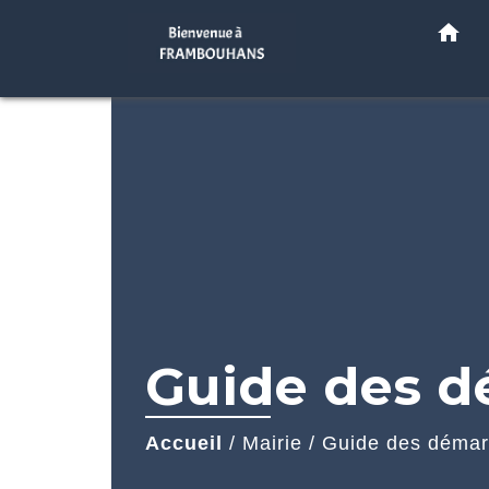
home
Guide des 
Accueil
/
Mairie
/
Guide des déma