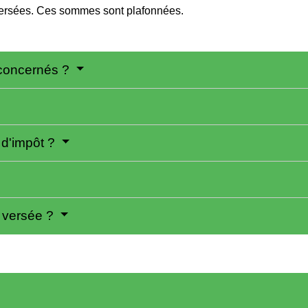
rsées. Ces sommes sont plafonnées.
s concernés ?
 d'impôt ?
e versée ?