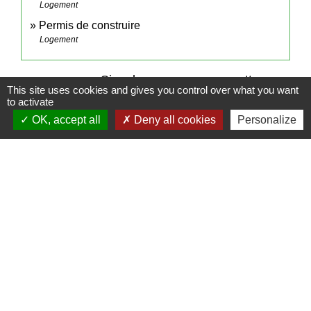
Logement
Permis de construire
Logement
Signaler une erreur sur cette page
This site uses cookies and gives you control over what you want
to activate
OK, accept all
Deny all cookies
Personalize
Contact
Commune de Frambouhans
6 Grande Rue
25140 Frambouhans - FRANCE
+33 3 81 68 60 63
Contact par formulaire