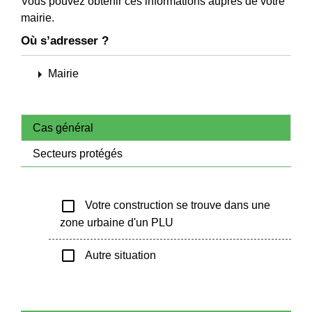
Vous pouvez obtenir ces informations auprès de votre
mairie.
Où s’adresser ?
arrow_right
Mairie
Cas général
Secteurs protégés
check_box_outline_blank
Votre construction se trouve dans une
zone urbaine d'un PLU
check_box_outline_blank
Autre situation