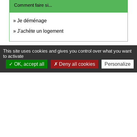
Comment faire si...
Je déménage
J'achète un logement
Signaler une erreur sur cette page
This site uses cookies and gives you control over what you want
to activate
OK, accept all
Deny all cookies
Personalize
Contact
Commune de Frambouhans
6 Grande Rue
25140 Frambouhans - FRANCE
+33 3 81 68 60 63
Contact par formulaire