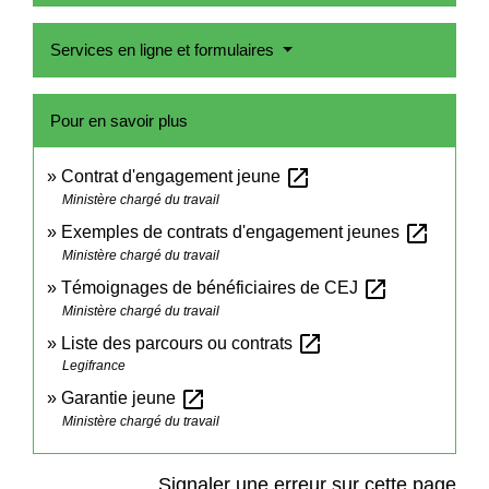
Services en ligne et formulaires
Pour en savoir plus
open_in_new
Contrat d'engagement jeune
Ministère chargé du travail
open_in_new
Exemples de contrats d'engagement jeunes
Ministère chargé du travail
open_in_new
Témoignages de bénéficiaires de CEJ
Ministère chargé du travail
open_in_new
Liste des parcours ou contrats
Legifrance
open_in_new
Garantie jeune
Ministère chargé du travail
Signaler une erreur sur cette page