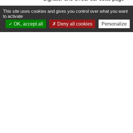
This site uses cookies and gives you control over what you want
to activate
OK, accept all
Deny all cookies
Personalize
Contact
Commune de Frambouhans
6 Grande Rue
25140 Frambouhans - FRANCE
+33 3 81 68 60 63
Contact par formulaire
Liens
Communauté de communes
Parc naturel régional du Doubs Horloger