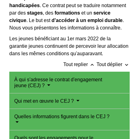
handicapées
. Ce contrat peut se traduire notamment
par des
stages
, des
formations
et un
service
civique
. Le but est
d'accéder à un emploi durable
.
Nous vous présentons les informations à connaître.
Les jeunes bénéficiant au 1
er
mars 2022 de la
garantie jeunes continuent de percevoir leur allocation
dans les mêmes conditions qu'auparavant.
keyboard_arrow_up
keyboard_arrow_down
Tout replier
Tout déplier
À qui s'adresse le contrat d'engagement
jeune (CEJ) ?
Qui met en œuvre le CEJ ?
Quelles informations figurent dans le CEJ ?
Quels sont les engagements pour le