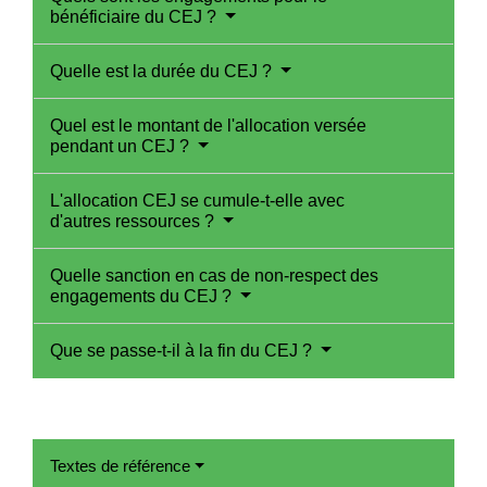
bénéficiaire du CEJ ?
Quelle est la durée du CEJ ?
Quel est le montant de l'allocation versée
pendant un CEJ ?
L'allocation CEJ se cumule-t-elle avec
d'autres ressources ?
Quelle sanction en cas de non-respect des
engagements du CEJ ?
Que se passe-t-il à la fin du CEJ ?
Textes de référence