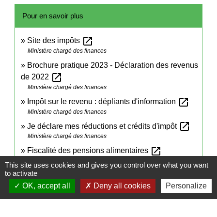
Pour en savoir plus
open_in_new
Site des impôts
Ministère chargé des finances
Brochure pratique 2023 - Déclaration des revenus
open_in_new
de 2022
Ministère chargé des finances
open_in_new
Impôt sur le revenu : dépliants d'information
Ministère chargé des finances
open_in_new
Je déclare mes réductions et crédits d'impôt
Ministère chargé des finances
open_in_new
Fiscalité des pensions alimentaires
Ministère chargé des finances
This site uses cookies and gives you control over what you want
to activate
OK, accept all
Deny all cookies
Personalize
Signaler une erreur sur cette page