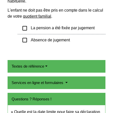
habituelle.
L'enfant ne doit pas être pris en compte dans le calcul
de votre
quotient familial
.
check_box_outline_blank
La pension a été fixée par jugement
check_box_outline_blank
Absence de jugement
Textes de référence
Services en ligne et formulaires
Questions ? Réponses !
Quelle est la date limite pour faire sa déclaration