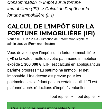
Consommation
>
Impôt sur la fortune
immobilière (IFI)
>
Calcul de l'impôt sur la
fortune immobilière (IFI)
CALCUL DE L'IMPÔT SUR LA
FORTUNE IMMOBILIÈRE (IFI)
Vérifié le 01 Jan 2023 - Direction de l'information légale et
administrative (Première ministre)
Vous devez payer l'impôt sur la fortune immobilière
(IFI) si la
valeur nette
de votre patrimoine immobilier
excède
1 300 000 €
. L'IFI est calculé en appliquant un
barème progressif au patrimoine immobilier net
imposable. Une
décote
est prévue pour les
patrimoines n'excédant pas un certain seuil. L'IFI est
plafonné après réductions d'impôt éventuelles.
keyboard_arrow_up
keyboard_arrow_down
Tout replier
Tout déplier
Quels sont les biens imposables ?