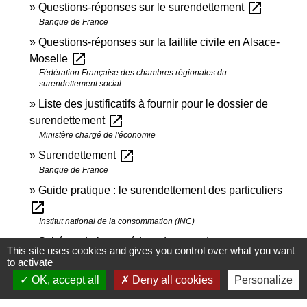
open_in_new
Questions-réponses sur le surendettement
Banque de France
Questions-réponses sur la faillite civile en Alsace-
open_in_new
Moselle
Fédération Française des chambres régionales du
surendettement social
Liste des justificatifs à fournir pour le dossier de
open_in_new
surendettement
Ministère chargé de l'économie
open_in_new
Surendettement
Banque de France
Guide pratique : le surendettement des particuliers
open_in_new
Institut national de la consommation (INC)
Schéma de la procédure de surendettement
This site uses cookies and gives you control over what you want
open_in_new
depuis 2018
to activate
Banque de France
OK, accept all
Deny all cookies
Personalize
open_in_new
Point conseil budget (PCB)