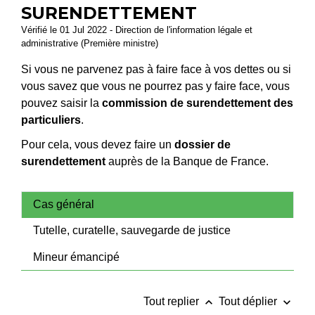
SURENDETTEMENT
Vérifié le 01 Jul 2022 - Direction de l'information légale et
administrative (Première ministre)
Si vous ne parvenez pas à faire face à vos dettes ou si
vous savez que vous ne pourrez pas y faire face, vous
pouvez saisir la
commission de surendettement des
particuliers
.
Pour cela, vous devez faire un
dossier de
surendettement
auprès de la Banque de France.
Cas général
Tutelle, curatelle, sauvegarde de justice
Mineur émancipé
keyboard_arrow_up
keyboard_arrow_down
Tout replier
Tout déplier