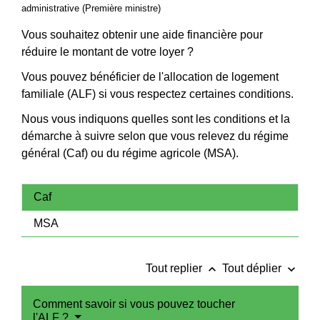
administrative (Première ministre)
Vous souhaitez obtenir une aide financière pour
réduire le montant de votre loyer ?
Vous pouvez bénéficier de l'allocation de logement
familiale (ALF) si vous respectez certaines conditions.
Nous vous indiquons quelles sont les conditions et la
démarche à suivre selon que vous relevez du régime
général (Caf) ou du régime agricole (MSA).
Caf
MSA
keyboard_arrow_up
keyboard_arrow_down
Tout replier
Tout déplier
Comment savoir si vous pouvez toucher
l'ALF ?