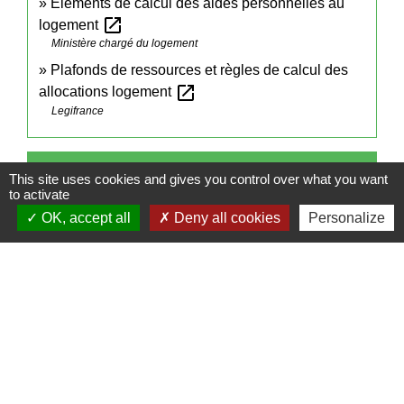
Éléments de calcul des aides personnelles au
open_in_new
logement
Ministère chargé du logement
Plafonds de ressources et règles de calcul des
open_in_new
allocations logement
Legifrance
Comment faire si...
This site uses cookies and gives you control over what you want
to activate
OK, accept all
Deny all cookies
Personalize
J'achète un logement
Je déménage
Signaler une erreur sur cette page