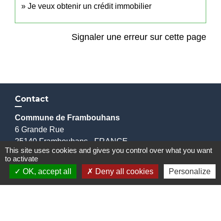
Je veux obtenir un crédit immobilier
Signaler une erreur sur cette page
Contact
Commune de Frambouhans
6 Grande Rue
25140 Frambouhans - FRANCE
This site uses cookies and gives you control over what you want
+33 3 81 68 60 63
to activate
Contact par formulaire
OK, accept all
Deny all cookies
Personalize