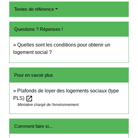
Textes de référence
Questions ? Réponses !
Quelles sont les conditions pour obtenir un
logement social ?
Pour en savoir plus
Plafonds de loyer des logements sociaux (type
open_in_new
PLS)
Ministère chargé de l'environnement
Comment faire si...