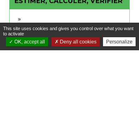
ESTIMER, CALCULER, VÉRIFIER
This site uses cookies and gives you control over what you want
to activate
OK, accept all
Deny all cookies
Personalize
Contact
Commune de Frambouhans
6 Grande Rue
25140 Frambouhans - FRANCE
+33 3 81 68 60 63