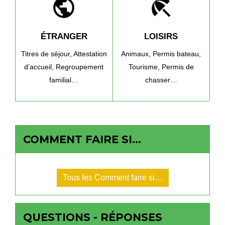
public
beach_access
ÉTRANGER
LOISIRS
Titres de séjour,
Attestation
Animaux,
Permis bateau,
d’accueil,
Regroupement
Tourisme,
Permis de
familial…
chasser…
COMMENT FAIRE SI…
Tous les Comment faire si…
QUESTIONS - RÉPONSES