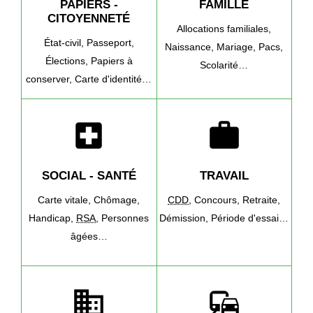
PAPIERS -
FAMILLE
CITOYENNETÉ
Allocations familiales,
État-civil,
Passeport,
Naissance,
Mariage,
Pacs,
Élections,
Papiers à
Scolarité…
conserver,
Carte d'identité…
local_hospital
work
SOCIAL - SANTÉ
TRAVAIL
Carte vitale,
Chômage,
CDD
,
Concours,
Retraite,
Handicap,
RSA
,
Personnes
Démission,
Période d'essai…
âgées…
domain
commute