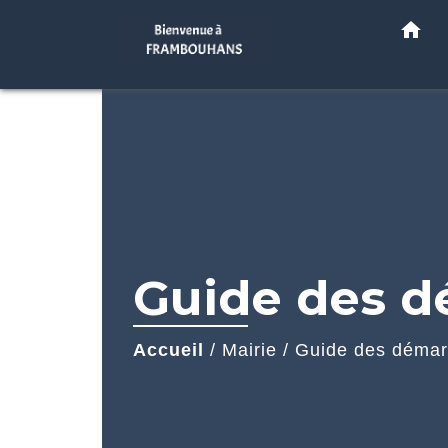
home
Guide des 
Accueil
/
Mairie
/
Guide des déma