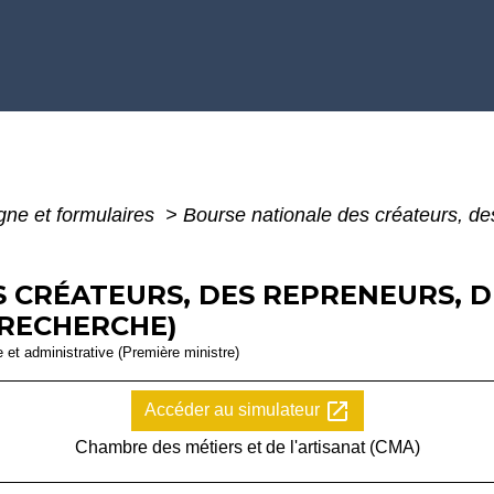
igne et formulaires
>
Bourse nationale des créateurs, d
 CRÉATEURS, DES REPRENEURS, 
 RECHERCHE)
le et administrative (Première ministre)
open_in_new
Accéder au simulateur
Chambre des métiers et de l'artisanat (CMA)