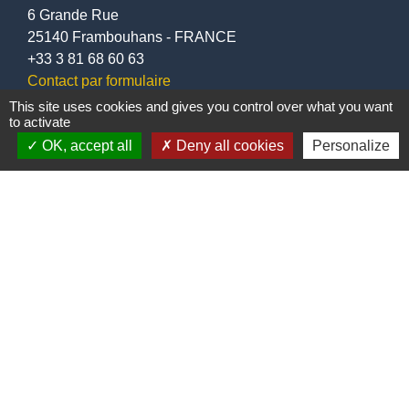
6 Grande Rue
25140 Frambouhans - FRANCE
+33 3 81 68 60 63
Contact par formulaire
This site uses cookies and gives you control over what you want
to activate
OK, accept all
Deny all cookies
Personalize
Liens
Communauté de communes
Parc naturel régional du Doubs Horloger
Service public
Portail des sites du Doubs
Mentions légales
-
Politique de confidentialité
-
Accessibilité
-
Plan du site
-
Gestion des cookies