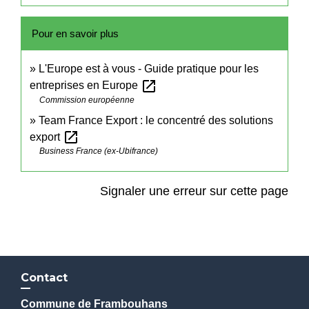
Pour en savoir plus
L'Europe est à vous - Guide pratique pour les
open_in_new
entreprises en Europe
Commission européenne
Team France Export : le concentré des solutions
open_in_new
export
Business France (ex-Ubifrance)
Signaler une erreur sur cette page
Contact
Commune de Frambouhans