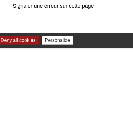
Signaler une erreur sur cette page
Deny all cookies
Personalize
Liens
Communauté de communes
Parc naturel régional du Doubs Horloger
Service public
Portail des sites du Doubs