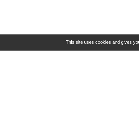
This site uses cookies and gives you
Contact
Commune de Frambouhans
6 Grande Rue
25140 Frambouhans - FRANCE
+33 3 81 68 60 63
Contact par formulaire