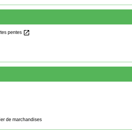
open_in_new
ortes pentes
tier de marchandises