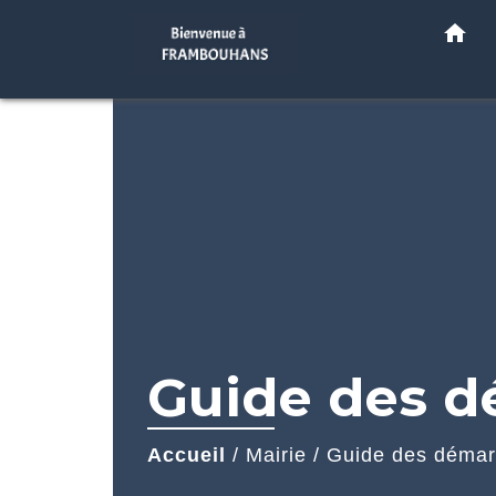
home
Guide des 
Accueil
/
Mairie
/
Guide des déma