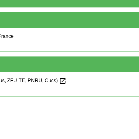
-France
open_in_new
 (Zus, ZFU-TE, PNRU, Cucs)