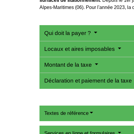
surfaces de stationnement
. Depuis le 1
er
j
Alpes-Maritimes (06). Pour l'année 2023, la d
Qui doit la payer ?
Locaux et aires imposables
Montant de la taxe
Déclaration et paiement de la taxe
Textes de référence
Services en ligne et formulaires