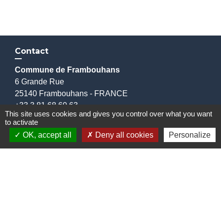
Contact
Commune de Frambouhans
6 Grande Rue
25140 Frambouhans - FRANCE
+33 3 81 68 60 63
This site uses cookies and gives you control over what you want
Contact par formulaire
to activate
OK, accept all
Deny all cookies
Personalize
Liens
Communauté de communes
Parc naturel régional du Doubs Horloger
Service public