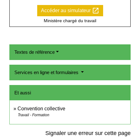
open_in_new
Accéder au simulateur
Ministère chargé du travail
Textes de référence
Services en ligne et formulaires
Et aussi
Convention collective
Travail - Formation
Signaler une erreur sur cette page