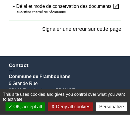
open_in_new
Délai et mode de conservation des documents
Ministère chargé de l'économie
Signaler une erreur sur cette page
Contact
Commune de Frambouhans
6 Grande Rue
25140 Frambouhans - FRANCE
This site uses cookies and gives you control over what you want
+33 3 81 68 60 63
to activate
Contact par formulaire
OK, accept all
Deny all cookies
Personalize