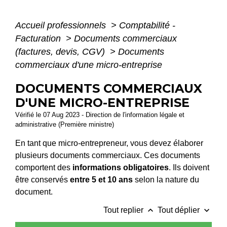
Accueil professionnels
>
Comptabilité -
Facturation
>
Documents commerciaux
(factures, devis, CGV)
>
Documents
commerciaux d'une micro-entreprise
DOCUMENTS COMMERCIAUX
D'UNE MICRO-ENTREPRISE
Vérifié le 07 Aug 2023 - Direction de l'information légale et
administrative (Première ministre)
En tant que micro-entrepreneur, vous devez élaborer
plusieurs documents commerciaux. Ces documents
comportent des
informations obligatoires
. Ils doivent
être conservés
entre 5 et 10 ans
selon la nature du
document.
keyboard_arrow_up
keyboard_arrow_down
Tout replier
Tout déplier