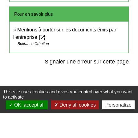
Pour en savoir plus
Mentions à porter sur les documents émis par
open_in_new
l'entreprise
Bpifrance Création
Signaler une erreur sur cette page
This site uses cookies and gives you control over what you want
to activate
Contact
OK, accept all
Deny all cookies
Personalize
Commune de Frambouhans
6 Grande Rue
25140 Frambouhans - FRANCE
+33 3 81 68 60 63