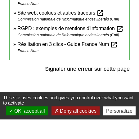
France Num
open_in_new
Site web, cookies et autres traceurs
Commission nationale de l'informatique et des libertés (Cnil)
open_in_new
RGPD : exemples de mentions d'information
Commission nationale de l'informatique et des libertés (Cnil)
open_in_new
Résiliation en 3 clics - Guide France Num
France Num
Signaler une erreur sur cette page
This site uses cookies and gives you control over what you want
to activate
Contact
OK, accept all
Deny all cookies
Personalize
Commune de Frambouhans
6 Grande Rue
25140 Frambouhans - FRANCE