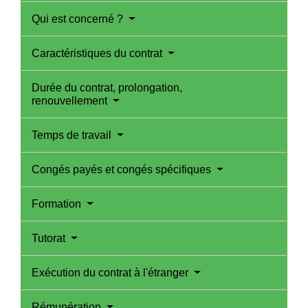
Qui est concerné ?
Caractéristiques du contrat
Durée du contrat, prolongation,
renouvellement
Temps de travail
Congés payés et congés spécifiques
Formation
Tutorat
Exécution du contrat à l'étranger
Rémunération