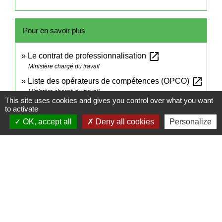
Pour en savoir plus
open_in_new
Le contrat de professionnalisation
Ministère chargé du travail
open_in_new
Liste des opérateurs de compétences (OPCO)
Ministère chargé du travail
This site uses cookies and gives you control over what you want
open_in_new
Rechercher une formation en alternance
to activate
Ministère chargé du travail
OK, accept all
Deny all cookies
Personalize
open_in_new
Carte d'étudiant des métiers
Ministère chargé de la formation professionnelle
Signaler une erreur sur cette page