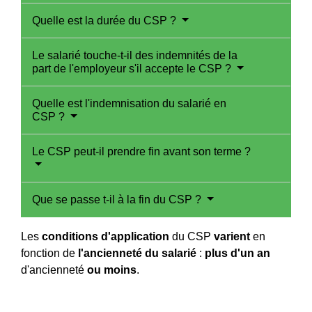
Quelle est la durée du CSP ?
Le salarié touche-t-il des indemnités de la
part de l'employeur s'il accepte le CSP ?
Quelle est l'indemnisation du salarié en
CSP ?
Le CSP peut-il prendre fin avant son terme ?
Que se passe t-il à la fin du CSP ?
Les
conditions d'application
du CSP
varient
en
fonction de
l'ancienneté du salarié
:
plus d'un an
d'ancienneté
ou moins
.