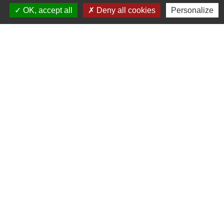
OK, accept all
Deny all cookies
Personalize
Signaler une erreur sur cette page
Contact
Commune de Frambouhans
6 Grande Rue
25140 Frambouhans - FRANCE
+33 3 81 68 60 63
Contact par formulaire
Liens