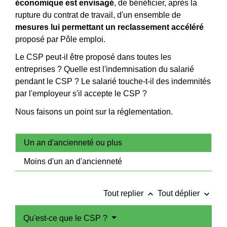
économique est envisagé
, de bénéficier, après la
rupture du contrat de travail, d'un ensemble de
mesures lui permettant un reclassement accéléré
proposé par Pôle emploi.
Le CSP peut-il être proposé dans toutes les
entreprises ? Quelle est l'indemnisation du salarié
pendant le CSP ? Le salarié touche-t-il des indemnités
par l'employeur s'il accepte le CSP ?
Nous faisons un point sur la réglementation.
Un an d'ancienneté ou plus
Moins d'un an d'ancienneté
keyboard_arrow_up
keyboard_arrow_down
Tout replier
Tout déplier
Qu'est-ce que le CSP ?