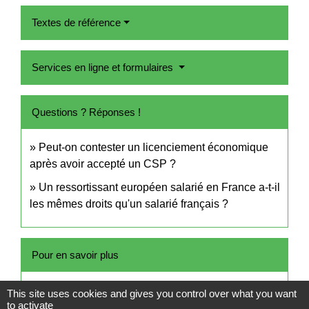
Textes de référence
Services en ligne et formulaires
Questions ? Réponses !
Peut-on contester un licenciement économique
après avoir accepté un CSP ?
Un ressortissant européen salarié en France a-t-il
les mêmes droits qu'un salarié français ?
Pour en savoir plus
open_in_new
CSP : information du salarié
This site uses cookies and gives you control over what you want
to activate
Pôle emploi