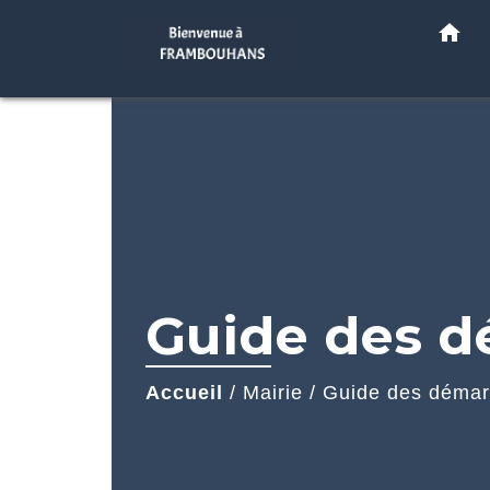
home
Guide des 
Accueil
/
Mairie
/
Guide des déma