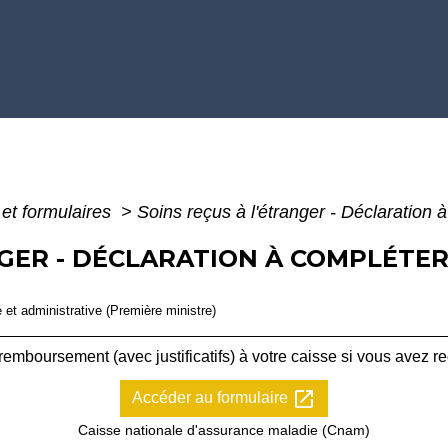
 et formulaires
>
Soins reçus à l'étranger - Déclaration 
NGER - DÉCLARATION À COMPLÉTER
e et administrative (Première ministre)
boursement (avec justificatifs) à votre caisse si vous avez reçu
open_in_new
Accéder au formulaire
Caisse nationale d'assurance maladie (Cnam)