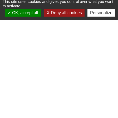
This site uses cookies and gives you control over what you want
6 Grande Rue
to activate
25140 Frambouhans - FRANCE
OK, accept all
Deny all cookies
Personalize
+33 3 81 68 60 63
Contact par formulaire
Liens
Communauté de communes
Parc naturel régional du Doubs Horloger
Service public
Portail des sites du Doubs
Mentions légales
-
Politique de confidentialité
-
Accessibilité
-
Plan du site
-
Gestion des cookies