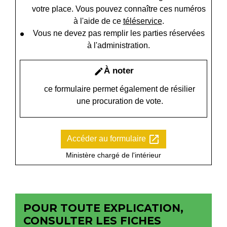
votre place. Vous pouvez connaître ces numéros
à l'aide de ce
téléservice
.
Vous ne devez pas remplir les parties réservées
à l'administration.
À noter
edit
ce formulaire permet également de résilier
une procuration de vote.
open_in_new
Accéder au formulaire
Ministère chargé de l'intérieur
POUR TOUTE EXPLICATION,
CONSULTER LES FICHES