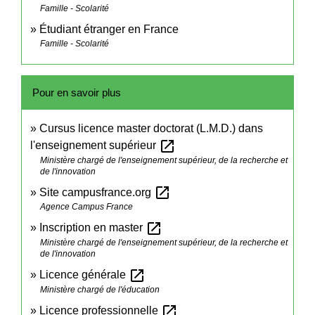
Famille - Scolarité
Étudiant étranger en France
Famille - Scolarité
Pour en savoir plus
Cursus licence master doctorat (L.M.D.) dans
open_in_new
l'enseignement supérieur
Ministère chargé de l'enseignement supérieur, de la recherche et
de l'innovation
open_in_new
Site campusfrance.org
Agence Campus France
open_in_new
Inscription en master
Ministère chargé de l'enseignement supérieur, de la recherche et
de l'innovation
open_in_new
Licence générale
Ministère chargé de l'éducation
open_in_new
Licence professionnelle