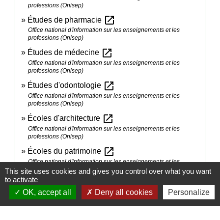
professions (Onisep)
open_in_new
Études de pharmacie
Office national d'information sur les enseignements et les
professions (Onisep)
open_in_new
Études de médecine
Office national d'information sur les enseignements et les
professions (Onisep)
open_in_new
Études d'odontologie
Office national d'information sur les enseignements et les
professions (Onisep)
open_in_new
Écoles d'architecture
Office national d'information sur les enseignements et les
professions (Onisep)
open_in_new
Écoles du patrimoine
Office national d'information sur les enseignements et les
professions (Onisep)
This site uses cookies and gives you control over what you want
to activate
open_in_new
Écoles normales supérieures
OK, accept all
Deny all cookies
Personalize
Office national d'information sur les enseignements et les
professions (Onisep)
open_in_new
Écoles d'art