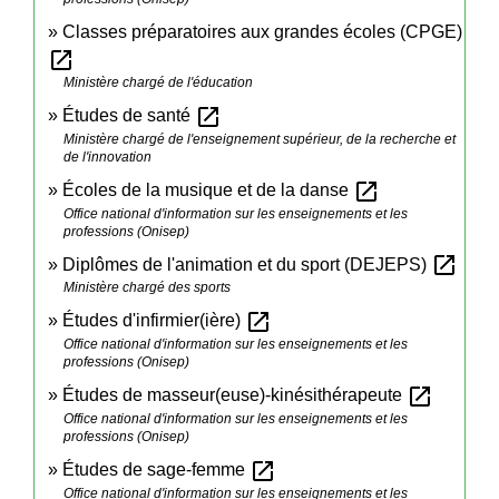
Classes préparatoires aux grandes écoles (CPGE)
open_in_new
Ministère chargé de l'éducation
open_in_new
Études de santé
Ministère chargé de l'enseignement supérieur, de la recherche et
de l'innovation
open_in_new
Écoles de la musique et de la danse
Office national d'information sur les enseignements et les
professions (Onisep)
open_in_new
Diplômes de l'animation et du sport (DEJEPS)
Ministère chargé des sports
open_in_new
Études d'infirmier(ière)
Office national d'information sur les enseignements et les
professions (Onisep)
open_in_new
Études de masseur(euse)-kinésithérapeute
Office national d'information sur les enseignements et les
professions (Onisep)
open_in_new
Études de sage-femme
Office national d'information sur les enseignements et les