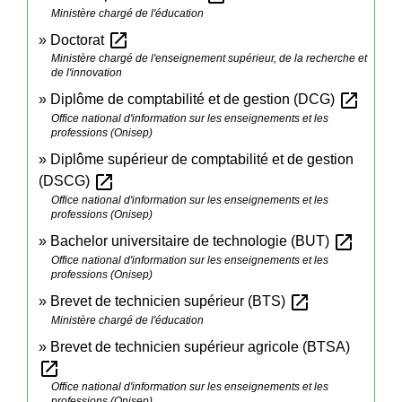
Ministère chargé de l'éducation
open_in_new
Doctorat
Ministère chargé de l'enseignement supérieur, de la recherche et
de l'innovation
open_in_new
Diplôme de comptabilité et de gestion (DCG)
Office national d'information sur les enseignements et les
professions (Onisep)
Diplôme supérieur de comptabilité et de gestion
open_in_new
(DSCG)
Office national d'information sur les enseignements et les
professions (Onisep)
open_in_new
Bachelor universitaire de technologie (BUT)
Office national d'information sur les enseignements et les
professions (Onisep)
open_in_new
Brevet de technicien supérieur (BTS)
Ministère chargé de l'éducation
Brevet de technicien supérieur agricole (BTSA)
open_in_new
Office national d'information sur les enseignements et les
professions (Onisep)