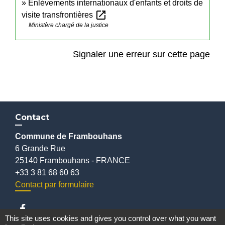
Enlèvements internationaux d'enfants et droits de
open_in_new
visite transfrontières
Ministère chargé de la justice
Signaler une erreur sur cette page
Contact
Commune de Frambouhans
6 Grande Rue
25140 Frambouhans - FRANCE
+33 3 81 68 60 63
Contact par formulaire
This site uses cookies and gives you control over what you want