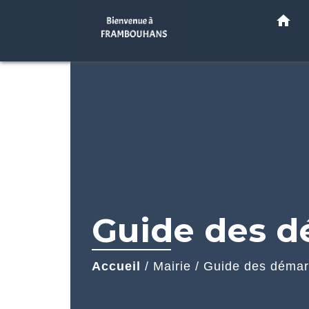
home
Guide des 
Accueil
/
Mairie
/
Guide des déma