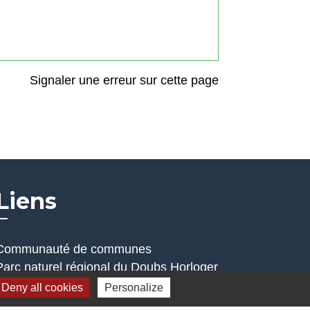
Signaler une erreur sur cette page
Liens
Communauté de communes
Parc naturel régional du Doubs Horloger
Service public
Deny all cookies
Personalize
Portail des sites du Doubs