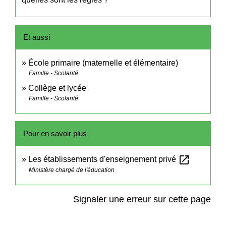
Et aussi
École primaire (maternelle et élémentaire)
Famille - Scolarité
Collège et lycée
Famille - Scolarité
Pour en savoir plus
open_in_new
Les établissements d'enseignement privé
Ministère chargé de l'éducation
Signaler une erreur sur cette page