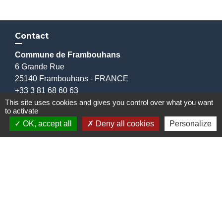
Contact
Commune de Frambouhans
6 Grande Rue
25140 Frambouhans - FRANCE
+33 3 81 68 60 63
Contact par formulaire
This site uses cookies and gives you control over what you want
to activate
OK, accept all
Deny all cookies
Personalize
Liens
Communauté de communes
Parc naturel régional du Doubs Horloger
Service public
Portail des sites du Doubs