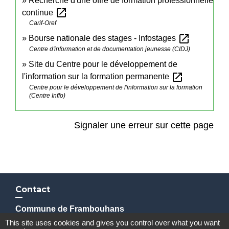
Recherche d'une offre de formation professionnelle
open_in_new
continue
Carif-Oref
open_in_new
Bourse nationale des stages - Infostages
Centre d'information et de documentation jeunesse (CIDJ)
Site du Centre pour le développement de
open_in_new
l'information sur la formation permanente
Centre pour le développement de l'information sur la formation
(Centre Inffo)
Signaler une erreur sur cette page
Contact
Commune de Frambouhans
6 Grande Rue
This site uses cookies and gives you control over what you want