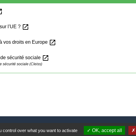
n_new
open_in_new
sur l'UE ?
open_in_new
 à vos droits en Europe
open_in_new
de sécurité sociale
 sécurité sociale (Cleiss)
 control over what you want to activate
OK, accept all