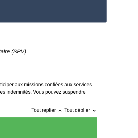
aire (SPV)
ticiper aux missions confiées aux services
 des indemnités. Vous pouvez suspendre
keyboard_arrow_up
keyboard_arrow_down
Tout replier
Tout déplier