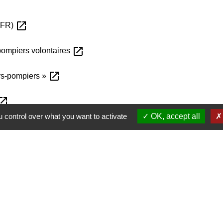
open_in_new
(PFR)
open_in_new
pompiers volontaires
open_in_new
rs-pompiers »
n_in_new
 control over what you want to activate
OK, accept all