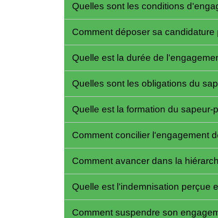
Quelles sont les conditions d'eng
Comment déposer sa candidature p
Quelle est la durée de l'engageme
Quelles sont les obligations du sa
Quelle est la formation du sapeur-
Comment concilier l'engagement de
Comment avancer dans la hiérarchi
Quelle est l'indemnisation perçue 
Comment suspendre son engageme