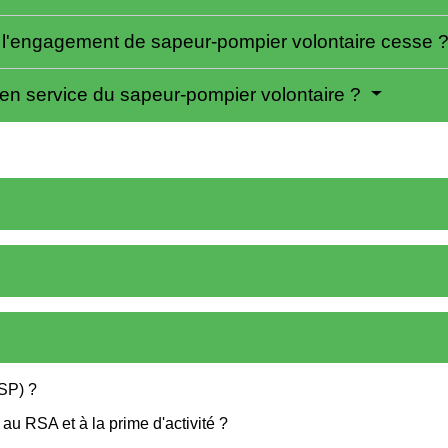
d l'engagement de sapeur-pompier volontaire cesse 
 en service du sapeur-pompier volontaire ?
SP) ?
 au RSA et à la prime d'activité ?