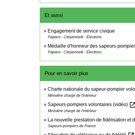
Et aussi
Engagement de service civique
Papiers - Citoyenneté - Élections
Médaille d'honneur des sapeurs-pompie
Papiers - Citoyenneté - Élections
Pour en savoir plus
Charte nationale du sapeur-pompier volo
Ministère chargé de l'intérieur
open_in_n
Sapeurs-pompiers volontaires (vidéo)
Ministère chargé de l'intérieur
La nouvelle prestation de fidélisation 
Sapeurs-pompiers de France
Allocation de vétérance ou de fidélité