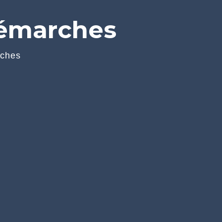
démarches
rches