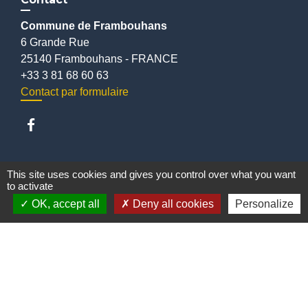
Commune de Frambouhans
6 Grande Rue
25140 Frambouhans - FRANCE
+33 3 81 68 60 63
Contact par formulaire
Liens
This site uses cookies and gives you control over what you want
to activate
Communauté de communes
OK, accept all
Deny all cookies
Personalize
Parc naturel régional du Doubs Horloger
Service public
Portail des sites du Doubs
Mentions légales
-
Politique de confidentialité
-