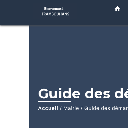
home
Guide des 
Accueil
/
Mairie
/
Guide des déma