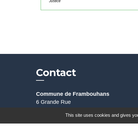
Justice
Contact
Commune de Frambouhans
6 Grande Rue
25140 Frambouhans - FRANCE
This site uses cookies and gives you
+33 3 81 68 60 63
Contact par formulaire