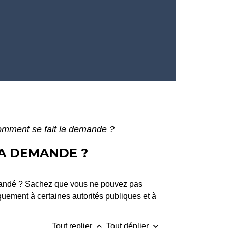
 comment se fait la demande ?
LA DEMANDE ?
demandé ? Sachez que vous ne pouvez pas
quement à certaines autorités publiques et à
keyboard_arrow_up
keyboard_arrow_down
Tout replier
Tout déplier