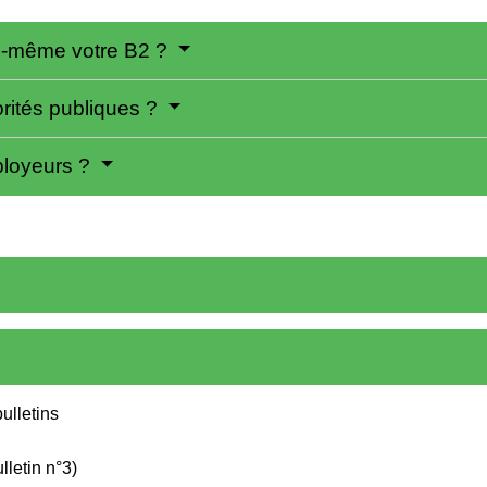
s-même votre B2 ?
orités publiques ?
ployeurs ?
bulletins
lletin n°3)