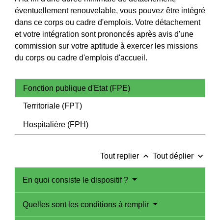
éventuellement renouvelable, vous pouvez être intégré
dans ce corps ou cadre d'emplois. Votre détachement
et votre intégration sont prononcés après avis d'une
commission sur votre aptitude à exercer les missions
du corps ou cadre d'emplois d'accueil.
Fonction publique d'Etat (FPE)
Territoriale (FPT)
Hospitalière (FPH)
keyboard_arrow_up
keyboard_arrow_down
Tout replier
Tout déplier
En quoi consiste le dispositif ?
Quelles sont les conditions à remplir