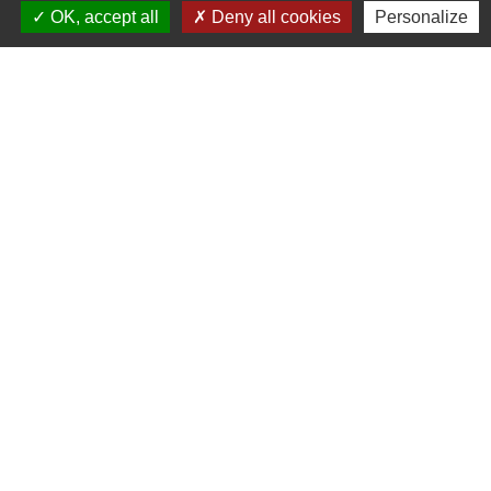
OK, accept all
Deny all cookies
Personalize
Contact
Commune de Frambouhans
6 Grande Rue
25140 Frambouhans - FRANCE
+33 3 81 68 60 63
Contact par formulaire
Liens
Communauté de communes
Parc naturel régional du Doubs Horloger
Service public
Portail des sites du Doubs