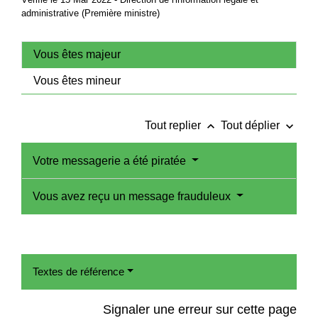
administrative (Première ministre)
Vous êtes majeur
Vous êtes mineur
keyboard_arrow_up
keyboard_arrow_down
Tout replier
Tout déplier
Votre messagerie a été piratée
Vous avez reçu un message frauduleux
Textes de référence
Signaler une erreur sur cette page