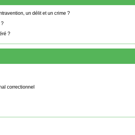
travention, un délit et un crime ?
 ?
éré ?
nal correctionnel