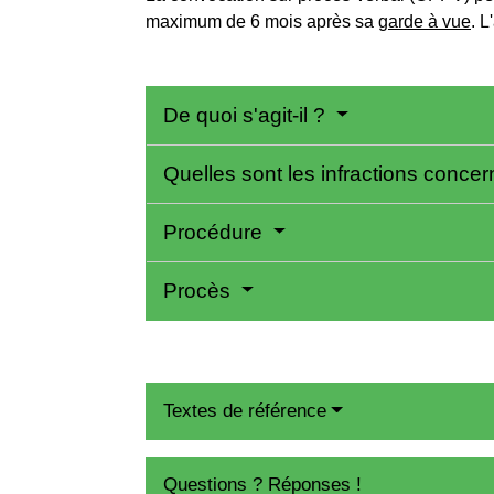
maximum de 6 mois après sa
garde à vue
. L
De quoi s'agit-il ?
Quelles sont les infractions conce
Procédure
Procès
Textes de référence
Questions ? Réponses !