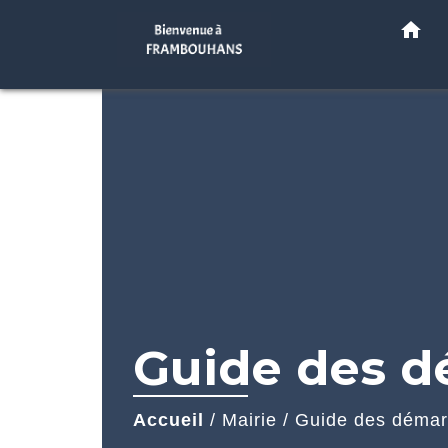
home
Guide des 
Accueil
/
Mairie
/
Guide des déma