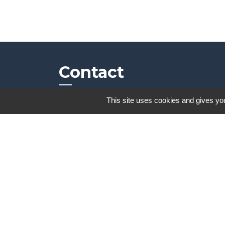
Contact
This site uses cookies and gives you
Commune de Frambouhans
6 Grande Rue
25140 Frambouhans - FRANCE
+33 3 81 68 60 63
Contact par formulaire
Mentions légales
-
Politique de confidenti