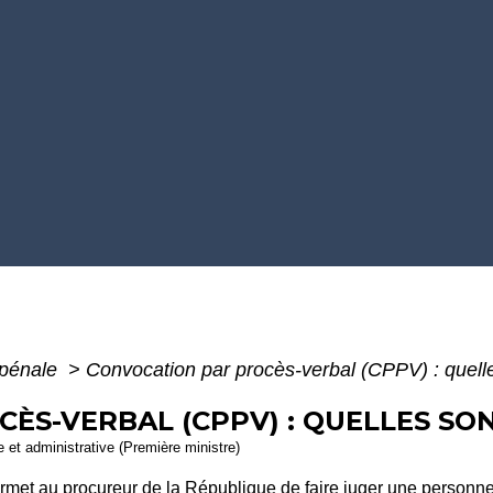
 pénale
>
Convocation par procès-verbal (CPPV) : quelle
ÈS-VERBAL (CPPV) : QUELLES SON
le et administrative (Première ministre)
ermet au
procureur de la République
de faire juger une personn