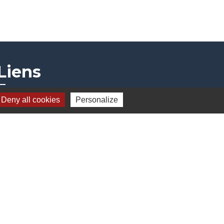
Liens
Deny all cookies
Personalize
Communauté de communes
Parc naturel régional du Doubs Horloger
Service public
Portail des sites du Doubs
s