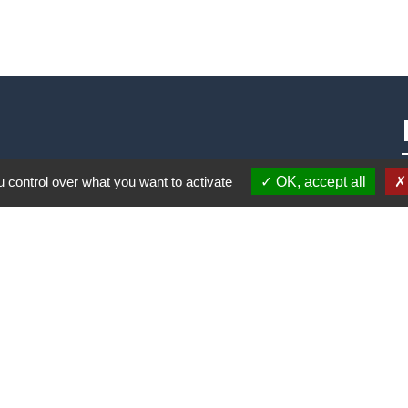
 control over what you want to activate
OK, accept all
alité
-
Accessibilité
-
Plan du site
-
Gestion des cookie