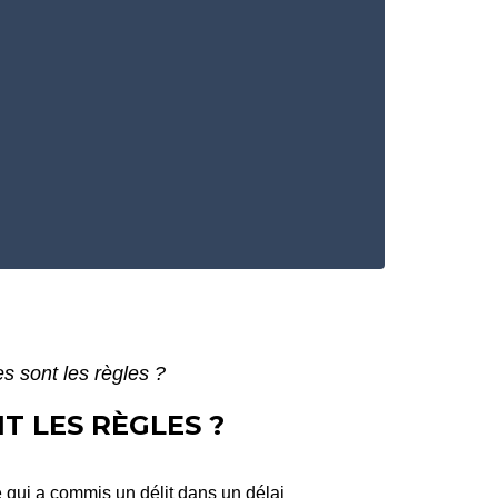
s sont les règles ?
T LES RÈGLES ?
e qui a commis un
délit
dans un délai