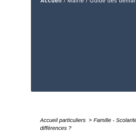
Accueil
/
Mairie
/
Guide des déma
Accueil particuliers
>
Famille - Scolari
différences ?