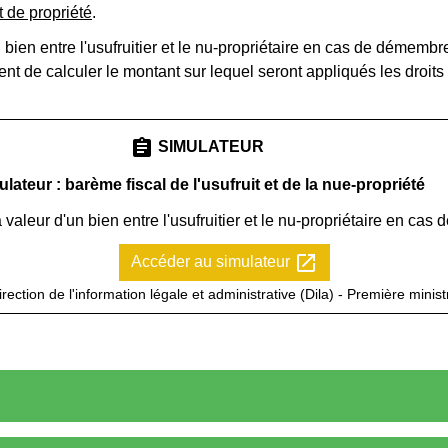
 de propriété
.
un bien entre l'usufruitier et le nu-propriétaire en cas de démem
ent de calculer le montant sur lequel seront appliqués les droit
assignment
SIMULATEUR
lateur : barème fiscal de l'usufruit et de la nue-propriété
 valeur d'un bien entre l'usufruitier et le nu-propriétaire en cas 
open_in_new
Accéder au simulateur
irection de l'information légale et administrative (Dila) - Première minist