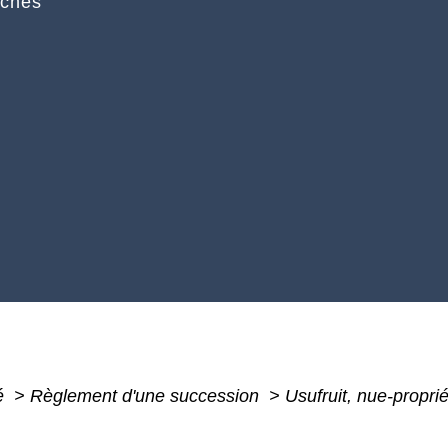
rches
té
>
Règlement d'une succession
>
Usufruit, nue-proprié