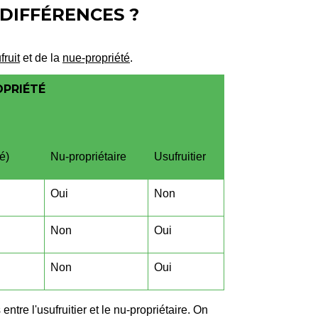
 DIFFÉRENCES ?
fruit
et de la
nue-propriété
.
OPRIÉTÉ
é)
Nu-propriétaire
Usufruitier
Oui
Non
Non
Oui
Non
Oui
ntre l'usufruitier et le nu-propriétaire. On