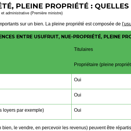
TÉ, PLEINE PROPRIÉTÉ : QUELLES
e et administrative (Première ministre)
 importants sur un bien. La pleine propriété est composée de
l'usu
ENCES ENTRE USUFRUIT, NUE-PROPRIÉTÉ, PLEINE PR
Titulaires
Propriétaire (pleine propriét
Oui
Oui
s loyers par exemple)
Oui
 bien, le vendre, en percevoir les revenus) peuvent être répartis e